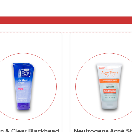
n & Clear Blackhead
Neutrogena Acné St