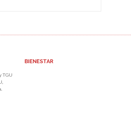
BIENESTAR
 y TGU
U,
.