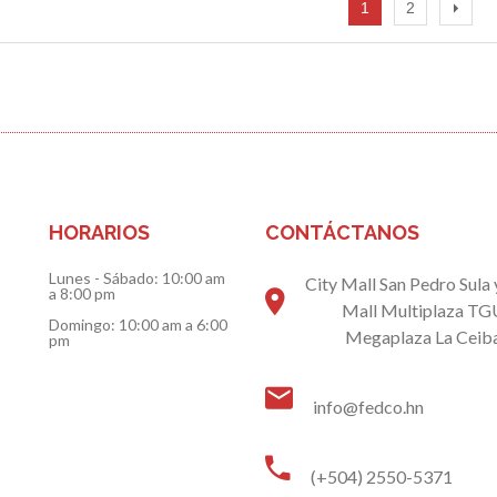
1
2
HORARIOS
CONTÁCTANOS
Lunes - Sábado:
10:00 am
City Mall San Pedro Sula
a 8:00 pm
Mall Multiplaza TG
Domingo:
10:00 am a 6:00
Megaplaza La Ceiba
pm
info@fedco.hn
(+504) 2550-5371