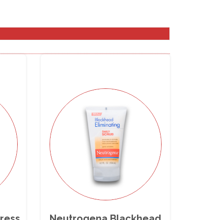
ress
Neutrogena Blackhead