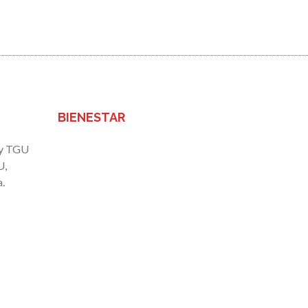
BIENESTAR
 y TGU
U,
.