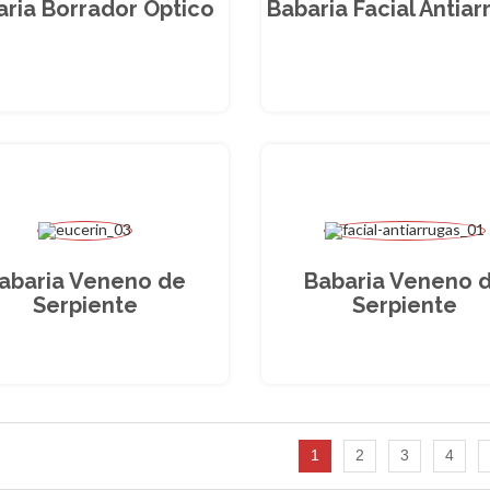
aria Borrador Óptico
Babaria Facial Antiar
abaria Veneno de
Babaria Veneno 
Serpiente
Serpiente
1
2
3
4