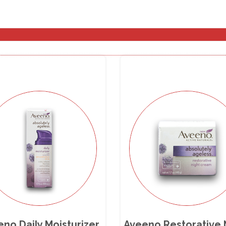
no Daily Moisturizer
Aveeno Restorative 