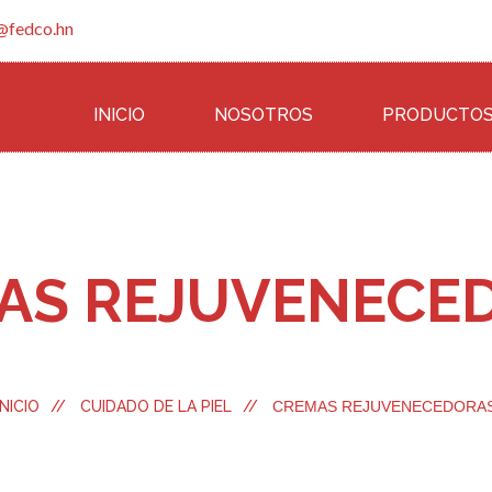
@fedco.hn
INICIO
NOSOTROS
PRODUCTO
AS REJUVENECE
INICIO
//
CUIDADO DE LA PIEL
//
CREMAS REJUVENECEDORA